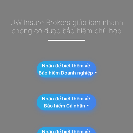
UW Insure Brokers giúp bạn nhanh
chóng có được bảo hiểm phù hợp
Nhấn để biết thêm về
Bảo hiểm Doanh nghiệp
Nhấn để biết thêm về
Bảo hiểm Cá nhân
Nhấn để biết thêm về